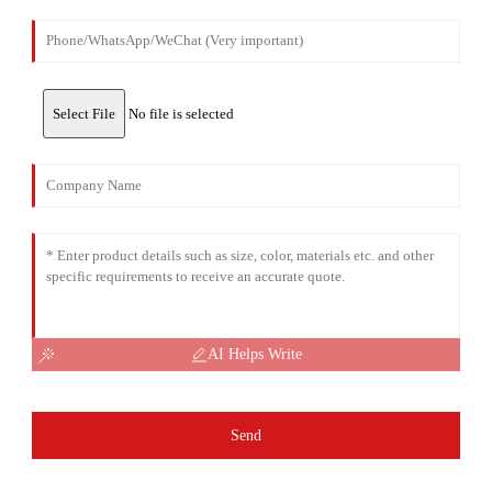
Select File
No file is selected
AI Helps Write
Send