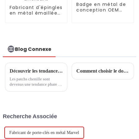
Badge en métal de
Fabricant d'épingles
conception OEM
en métal émaillées
avec drapeau du
pour badges de
Lion Club
police américains
Blog Connexe
Découvrir les tendances et les étapes d'achat essentielles des patchs chenille en 2025
Comment choisir le dos de la broche
Les patchs chenille sont
devenus une tendance phare de
l'année 2025 dans un monde de
la mode et de l'artisanat en
constante évolution. Ils ont
déjà séduit
Recherche Associée
Fabricant de porte-clés en métal Marvel