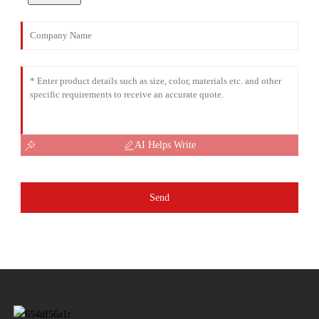
AI Helps Write
Send