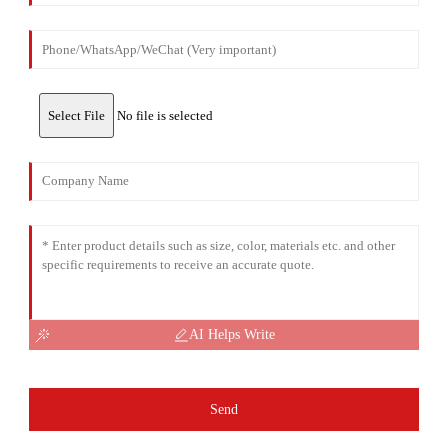
Select File
No file is selected
AI Helps Write
Send