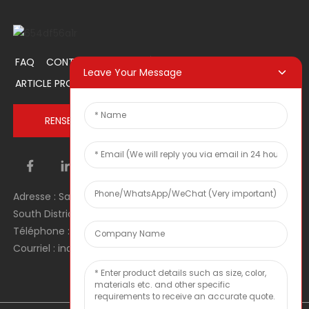
FAQ
CONTACTEZ-NOUS
À PROPOS DE NOUS
Leave Your Message
ARTICLE PROMOTIONNEL
RENSEIGNEZ-VOUS MAINTENANT
Adresse : Salle 1106, Unité 1, Bâtiment 1, No. 2, Tiyu Road,
South District, Dongguan city, Guangdong Province, RPC
Téléphone : 0086 0769-22900190
Courriel : inquiry@hey-gift.com