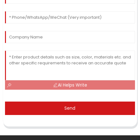
AI Helps Write
Send