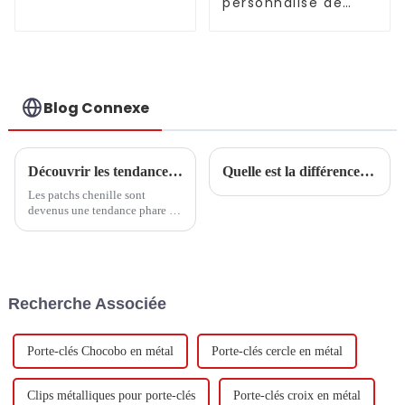
personnalisé de
chien mignon
football américain
autocollant
thermocollant
Blog Connexe
Découvrir les tendances et les étapes d'achat essentielles des patchs chenille en 2025
Quelle est la différence entre une zone de broderie de 30 %, une zone de broderie de 50 %, une zone de broderie de 75 % et une zone de broderie de 100 % ?
Les patchs chenille sont
devenus une tendance phare de
l'année 2025 dans un monde de
la mode et de l'artisanat en
constante évolution. Ils ont
déjà séduit
Recherche Associée
Porte-clés Chocobo en métal
Porte-clés cercle en métal
Clips métalliques pour porte-clés
Porte-clés croix en métal