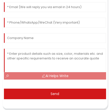
AI Helps Write
Send