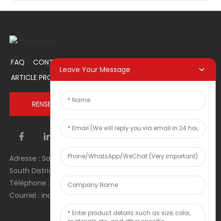
FAQ
CONTACTEZ-NOUS
À PROPOS DE NOUS
Leave Your Message
ARTICLE PROMOTIONNEL
RENSEIGNEZ-VOUS MAINTENANT
Adresse : Salle 1106, Unité 1, Bâtiment 1, No. 2, Tiyu Road,
South District, Dongguan city, Guangdong Province, RPC
Téléphone : 0086 0769-22900190
Courriel : inquiry@hey-gift.com