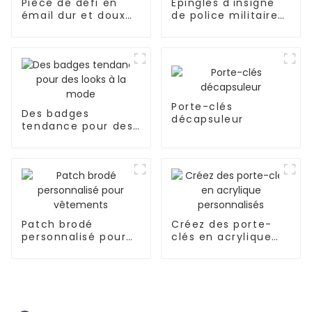
Pièce de défi en
Épingles d'insigne
émail dur et doux
de police militaire
de haute qualité de
de haute qualité en
Chine
Chine
Porte-clés
Des badges
décapsuleur
tendance pour des
looks à la mode
Patch brodé
Créez des porte-
personnalisé pour
clés en acrylique
vêtements
personnalisés