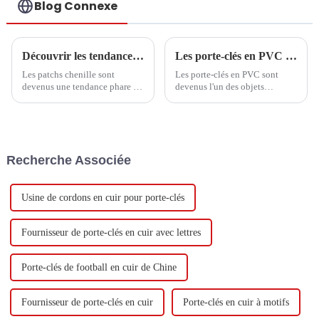
Blog Connexe
Découvrir les tendances et les étapes d'achat essentielles des patchs chenille en 2025
Les porte-clés en PVC sont-ils flexibles ?
Les patchs chenille sont
Les porte-clés en PVC sont
devenus une tendance phare de
devenus l'un des objets
l'année 2025 dans un monde de
promotionnels et accessoires de
la mode et de l'artisanat en
mode les plus populaires au
constante évolution. Ils ont
monde. Mais une question
déjà séduit
revient souvent : les porte-clés
en PVC sont-ils flexibles ? La
Recherche Associée
réponse : oui, les porte-clés en
PVC…
Usine de cordons en cuir pour porte-clés
Fournisseur de porte-clés en cuir avec lettres
Porte-clés de football en cuir de Chine
Fournisseur de porte-clés en cuir
Porte-clés en cuir à motifs