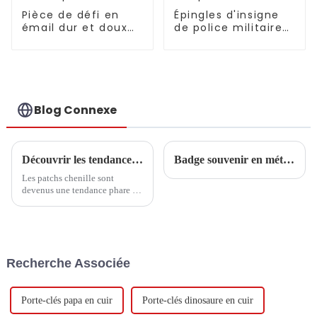
Pièce de défi en
Épingles d'insigne
émail dur et doux
de police militaire
de haute qualité de
de haute qualité en
Chine
Chine
Blog Connexe
Découvrir les tendances et les étapes d'achat essentielles des patchs chenille en 2025
Badge souvenir en métal de la fête de la mi-automne
Les patchs chenille sont
devenus une tendance phare de
l'année 2025 dans un monde de
la mode et de l'artisanat en
constante évolution. Ils ont
déjà séduit
Recherche Associée
Porte-clés papa en cuir
Porte-clés dinosaure en cuir