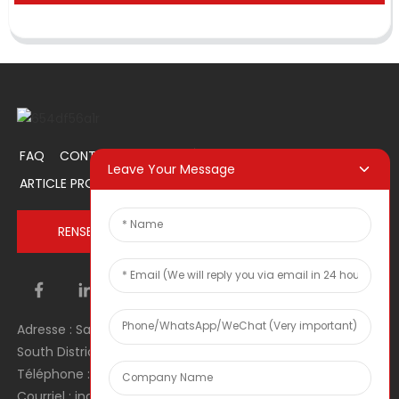
FAQ
CONTACTEZ-NOUS
À PROPOS DE NOUS
Leave Your Message
ARTICLE PROMOTIONNEL
RENSEIGNEZ-VOUS MAINTENANT
Adresse : Salle 1106, Unité 1, Bâtiment 1, No. 2, Tiyu Road,
South District, Dongguan city, Guangdong Province, RPC
Téléphone : 0086 0769-22900190
Courriel : inquiry@hey-gift.com