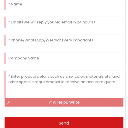
AI Helps Write
Send