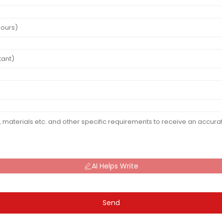
AI Helps Write
Send