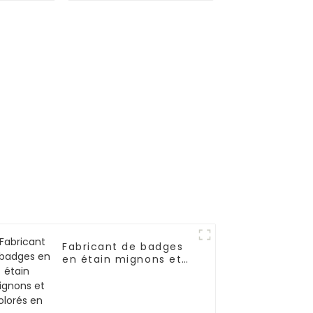
 police
polyester à
re
impression par
sublimation avec
logo
Fabricant de badges
en étain mignons et
colorés en vrac