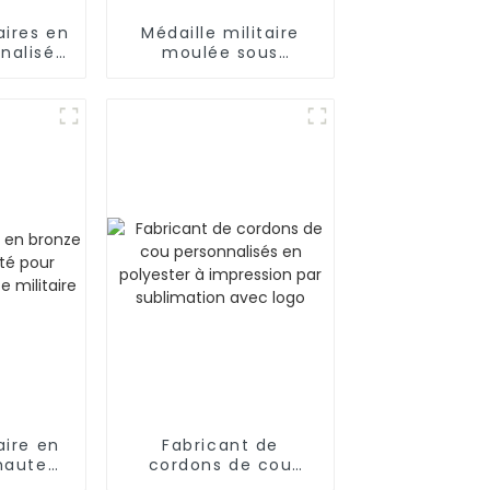
aires en
Médaille militaire
nalisés
moulée sous
ualité
pression en alliage
de zinc
aire en
Fabricant de
haute
cordons de cou
our
personnalisés en