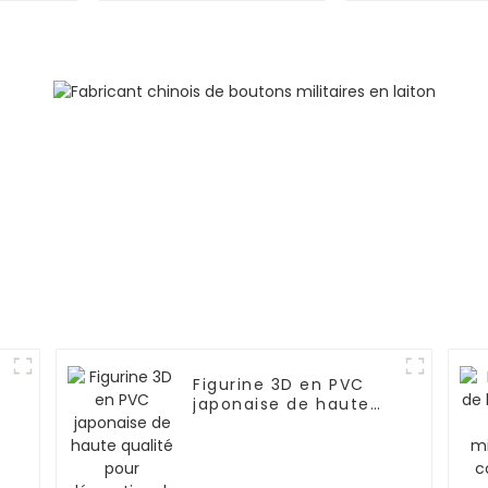
Chine
uniforme de
militai
Figurine 3D en PVC
japonaise de haute
qualité pour
décoration de bureau