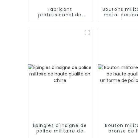
Fabricant
Boutons milit
professionnel de
métal person
pièces de monnaie
de haute q
en laiton 3D en
métal pour souvenir
Épingles d'insigne de
Bouton milit
police militaire de
bronze de 
haute qualité en
qualité p