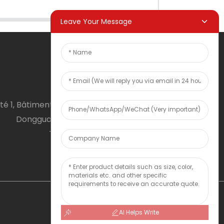
Leave Your Message
té 1, Bâtiment 1, No. 2, Tiyu Road, South District,
Dongguan city, Guangdong Province, RPC
Téléphone : 0086 0769-22900190
Courriel : inquiry@hey-gift.com
AI Helps Write