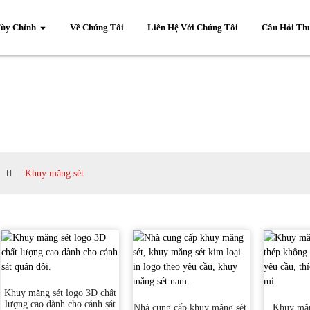
ùy Chỉnh
Về Chúng Tôi
Liên Hệ Với Chúng Tôi
Câu Hỏi Th
Khuy măng sét
Khuy măng sét logo 3D chất
lượng cao dành cho cảnh sát
Nhà cung cấp khuy măng sét,
Khuy măn