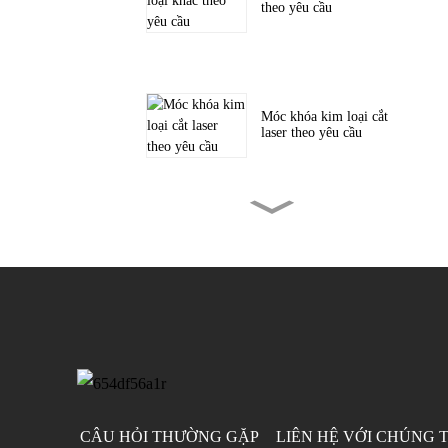
theo yêu cầu
Móc khóa kim loại cắt
laser theo yêu cầu
Khắc chữ theo yêu cầu
trên tiền xu kim loại
Miếng vá dệt thủ công
dành cho mũ và...
CÂU HỎI THƯỜNG GẶP
LIÊN HỆ VỚI CHÚNG 