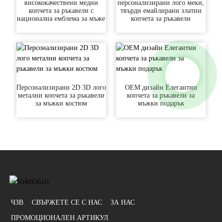
висококачествени медни
персонализирани лого меки,
копчета за ръкавели с
твърди емайлирани златни
национална емблема за мъже
копчета за ръкавели
Персонализирани 2D 3D лого
OEM дизайн Елегантни
метални копчета за ръкавели
копчета за ръкавели за
за мъжки костюм
мъжки подарък
ЧЗВ
СВЪРЖЕТЕ СЕ С НАС
ЗА НАС
ПРОМОЦИОНАЛЕН АРТИКУЛ