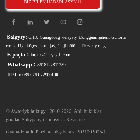
BIZ BILEN HABARLAŞYŇ
Salgysy:
ÇHR, Guangdong welaýaty, Dongguan şäheri, Günorta
etrap, Tiýu köçesi, 2-nji jaý, 1-nji bölüm, 1106-njy otag
E-poçta：
inquiry@hey-gift.com
Whatsapp：
8618122811289
TEL:
0086 0769-22900190
© Awtorlyk hukugy - 2010-2026: Ähli hukuklar
goralan.
Sahypanyň kartasy
-
-
Resource
Guangdong ICP bellige alyş belgisi 2021092005-1