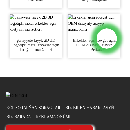
manžetleri
Altyn Manjetler
Şahsyýete laýyk 2D 3D
Erkekler üçin sowgat üçin
logotipli metal erkekler üçin
OEM dizaýnly ajaýyp
kostýum manžetleri
manžetkalar
KÖP SORALÝAN SORAGLAR
BIZ BILEN HABARLAŞYŇ
BIZ BARADA
REKLAMA ÖNÜMI