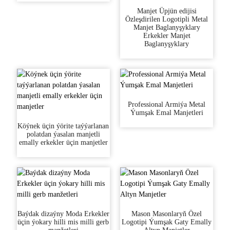
Manjet Üpjün edijisi
Özleşdirilen Logotipli Metal
Manjet Baglanyşyklary
Erkekler Manjet
Baglanyşyklary
Professional Armiýa Metal
Ýumşak Emal Manjetleri
Köýnek üçin ýörite taýýarlanan
polatdan ýasalan manjetli
emally erkekler üçin manjetler
Baýdak dizaýny Moda Erkekler
Mason Masonlaryň Özel
üçin ýokary hilli mis milli gerb
Logotipi Ýumşak Gaty Emally