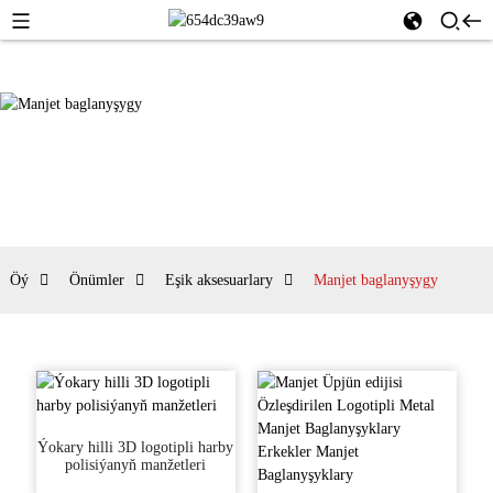
Öý
Önümler
Eşik aksesuarlary
Manjet baglanyşygy
Ýokary hilli 3D logotipli harby
polisiýanyň manžetleri