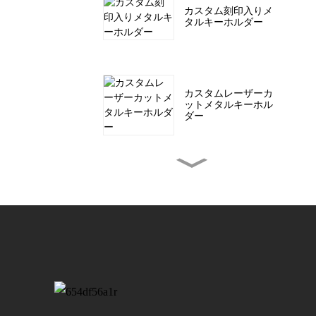
カスタム刻印入りメ
タルキーホルダー
カスタムレーザーカ
ットメタルキーホル
ダー
カスタム彫刻入り金
属コイン
帽子やアクセサリー
用のカスタム織りパ
ッチ...