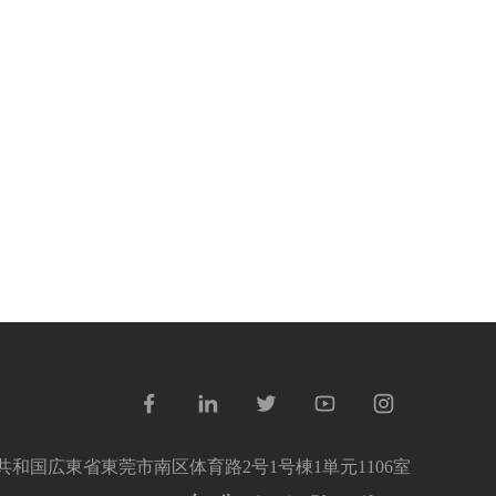
和国広東省東莞市南区体育路2号1号棟1単元11​​06室