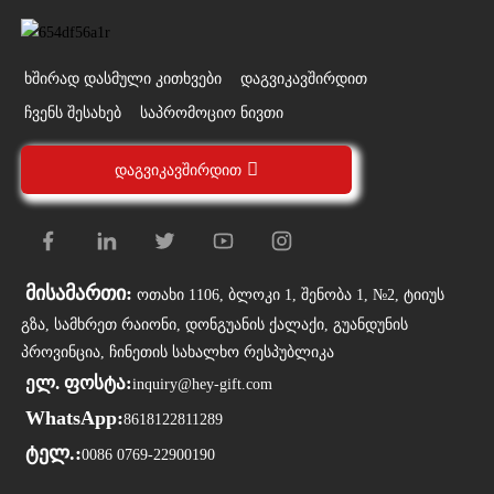
ᲮᲨᲘᲠᲐᲓ ᲓᲐᲡᲛᲣᲚᲘ ᲙᲘᲗᲮᲕᲔᲑᲘ
ᲓᲐᲒᲕᲘᲙᲐᲕᲨᲘᲠᲓᲘᲗ
ᲩᲕᲔᲜᲡ ᲨᲔᲡᲐᲮᲔᲑ
ᲡᲐᲞᲠᲝᲛᲝᲪᲘᲝ ᲜᲘᲕᲗᲘ
ᲓᲐᲒᲕᲘᲙᲐᲕᲨᲘᲠᲓᲘᲗ
მისამართი:
ოთახი 1106, ბლოკი 1, შენობა 1, №2, ტიიუს
გზა, სამხრეთ რაიონი, დონგუანის ქალაქი, გუანდუნის
პროვინცია, ჩინეთის სახალხო რესპუბლიკა
ელ. ფოსტა:
inquiry@hey-gift.com
WhatsApp:
8618122811289
ტელ.:
0086 0769-22900190