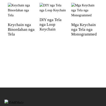
DIY nga Tela
M
nga Loop
s
Keychain nga
Mga Keychain
Keychain
T
Binordahan nga
nga Tela nga
Tela
Monogrammed