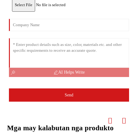
Select File
No file is selected
AI Helps Write
Send
Mga may kalabutan nga produkto