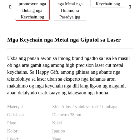
Mga Keychain nga Metal nga Giputol sa Laser
Usba ang panan-awon sa imong brand ngadto sa usa ka masul-
ob nga arte gamit ang among high-precision laser cut metal
keychains. Sa Happy Gift, among gihiusa ang abante nga
teknolohiya sa laser uban sa eksperto nga kahanas aron
makahimo og mga keychain nga dili lang lig-on ug magamit
apan detalyado usab kaayo ug talagsaon nga imoha.
Materyal:
Zinc Alloy / stainless steel / tumbaga
Gidak-on:
Diametro 38mm
Plato:
Nikel
Kolor:
Ipasibo
Likod:
Yano