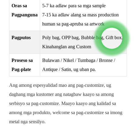
Oras sa
5-7 ka adlaw para sa mga sample
Pagpanguna
7-15 ka adlaw alang sa mass production
human sa pag-apruba sa artwork
Pagputos
Poly bag, OPP bag, Bubble bag, Gift box,
Kinahanglan ang Custom
Proseso sa
Bulawan / Nikel / Tumbaga / Bronse /
Pag-plate
Antique / Satin, ug uban pa.
Ang among espesyalidad mao ang pag-customize, ug
daghang mga kustomer ang natagbaw kaayo sa among
serbisyo sa pag-customize. Maayo kaayo ang kalidad sa
among mga produkto, welcome sa pag-customize sa imong
metal nga sensilyo.