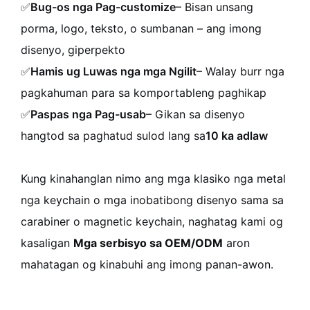
✅
Bug-os nga Pag-customize
– Bisan unsang
porma, logo, teksto, o sumbanan – ang imong
disenyo, giperpekto
✅
Hamis ug Luwas nga mga Ngilit
– Walay burr nga
pagkahuman para sa komportableng paghikap
✅
Paspas nga Pag-usab
– Gikan sa disenyo
hangtod sa paghatud sulod lang sa
10 ka adlaw
Kung kinahanglan nimo ang mga klasiko nga metal
nga keychain o mga inobatibong disenyo sama sa
carabiner o magnetic keychain, naghatag kami og
kasaligan
Mga serbisyo sa OEM/ODM
aron
mahatagan og kinabuhi ang imong panan-awon.