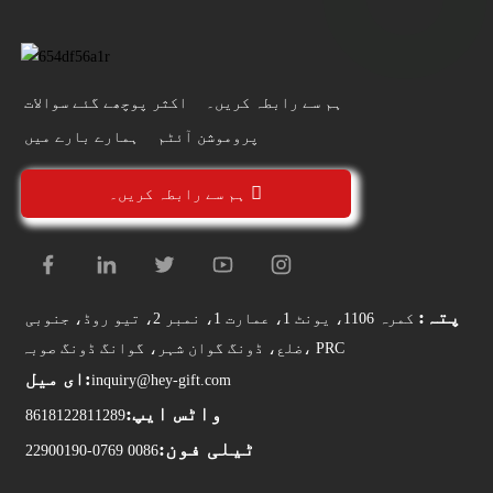
ہم سے رابطہ کریں۔
اکثر پوچھے گئے سوالات
پروموشن آئٹم
ہمارے بارے میں
ہم سے رابطہ کریں۔
پتہ:
کمرہ 1106، یونٹ 1، عمارت 1، نمبر 2، تیو روڈ، جنوبی
ضلع، ڈونگ گوان شہر، گوانگ ڈونگ صوبہ، PRC
ای میل:
inquiry@hey-gift.com
واٹس ایپ:
8618122811289
ٹیلی فون:
0086 0769-22900190