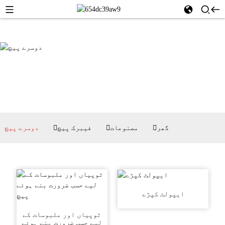
گھر
مصنوعات
فیبرک پیچ
دوسرے پیچ
ایپولٹ کپڑے
ٹوپیاں اور ملبوسات کے
لیے حسب ضرورت بنے ہوئے