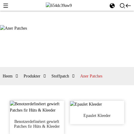
Heem
Produkter
Stoffpatch
Aner Patches
Epaulet Kleeder
Benotzerdefinéiert gewieft
Patches fir Hüts & Kleeder