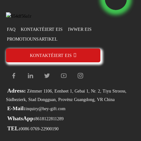
FAQ
KONTAKTÉIERT EIS
IWWER EIS
PROMOTIOUNSARTIKEL
KONTAKTÉIERT EIS
Adress:
Zëmmer 1106, Eenheet 1, Gebai 1, Nr. 2, Tiyu Strooss,
Südbezierk, Stad Dongguan, Provënz Guangdong, VR China
E-Mail:
inquiry@hey-gift.com
WhatsApp:
8618122811289
TEL:
0086 0769-22900190