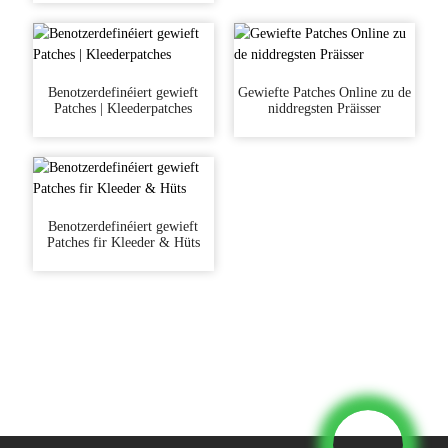
Benotzerdefinéiert gewieft
Gewiefte Patches Online zu de
Patches | Kleederpatches
niddregsten Präisser
Benotzerdefinéiert gewieft
Patches fir Kleeder & Hüts