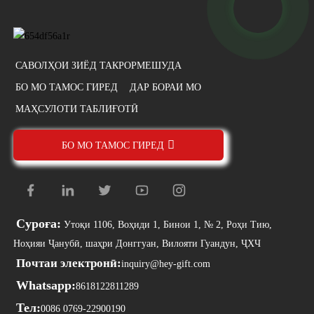
САВОЛҲОИ ЗИЁД ТАКРОРМЕШУДА
БО МО ТАМОС ГИРЕД
ДАР БОРАИ МО
МАҲСУЛОТИ ТАБЛИҒОТӢ
БО МО ТАМОС ГИРЕД
Суроға:
Утоқи 1106, Воҳиди 1, Бинои 1, № 2, Роҳи Тию,
Ноҳияи Ҷанубӣ, шаҳри Донггуан, Вилояти Гуандун, ҶХЧ
Почтаи электронӣ:
inquiry@hey-gift.com
Whatsapp:
8618122811289
Тел:
0086 0769-22900190