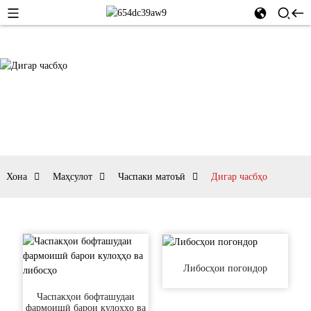
Хона
Маҳсулот
Часпаки матоъӣ
Дигар часбҳо
Либосҳои погондор
Часпакҳои бофташудаи
фармоишӣ барои кулоҳҳо ва