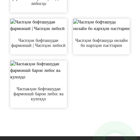
либосҳо
Часпҳои бофташудаи
Часпҳои бофташуда онлайн
фармоишӣ | Часпҳои либосӣ
бо нархҳои пасттарин
Часпакҳои бофташудаи
фармоишӣ барои либос ва
кулоҳҳо