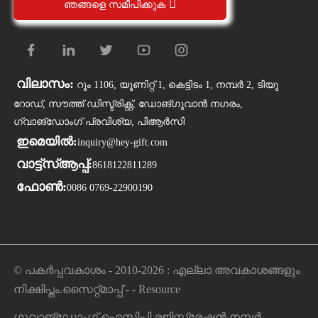
ഞങ്ങളെ സമീപിക്കുക
വിലാസം:
റൂം 1106, യൂണിറ്റ് 1, കെട്ടിടം 1, നമ്പർ 2, ടിയു
റോഡ്, സൗത്ത് ഡിസ്ട്രിക്റ്റ്, ഡോങ്ഗുവാൻ നഗരം,
ഗ്വാങ്‌ഡോംഗ് പ്രവിശ്യ, പിആർസി
ഇമെയിൽ:
inquiry@hey-gift.com
വാട്ട്‌സ്ആപ്പ്:
8618122811289
ഫോൺ:
0086 0769-22900190
© പകർപ്പവകാശം - 2010-2026 : എല്ലാ അവകാശങ്ങളും
നിക്ഷിപ്തം.
സൈറ്റ്മാപ്പ്
-
-
Resource
ഗുവാങ്‌ഡോംഗ് ഐസിപി രജിസ്ട്രേഷൻ നമ്പർ