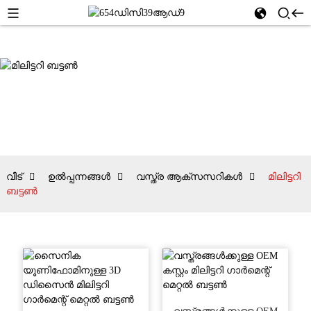
വീട്
ഉൽപ്പന്നങ്ങൾ
വസ്ത്ര ആക്‌സസറികൾ
മിലിട്ടറി
ബട്ടൺ