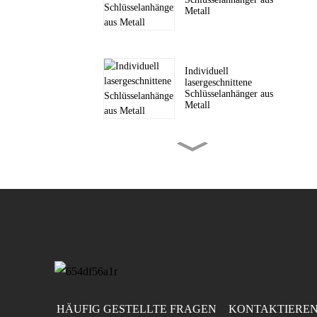
Metall
Individuell
lasergeschnittene
Schlüsselanhänger aus
Metall
Individuell gravierte
Metallmünzen
Individuell gewebte
Aufnäher für Hüte &
Accessoires...
HÄUFIG GESTELLTE FRAGEN
KONTAKTIEREN