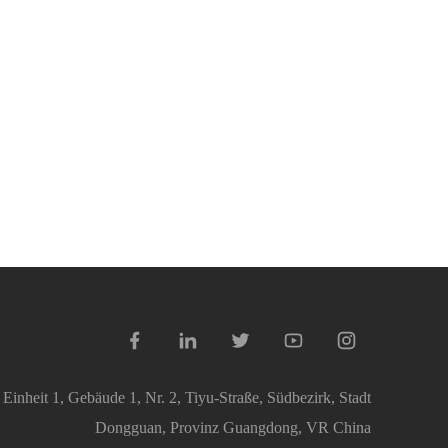
inheit 1, Gebäude 1, Nr. 2, Tiyu-Straße, Südbezirk, Stadt
Dongguan, Provinz Guangdong, VR China