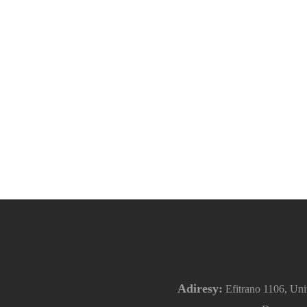
Adiresy:
Efitrano 1106, Unit