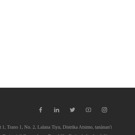
 1, Trano 1, No. 2, Lalana Tiyu, Distrika Atsimo, tanànan'i