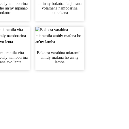
etaly namboarina
amin'ny bokotra fanjairana
ho an'ny mpanao
volamena namboarina
bokotra
manokana
miaramila vita
Bokotra varahina miaramila
etaly namboarina
amidy mafana ho an'ny
na avo lenta
lamba