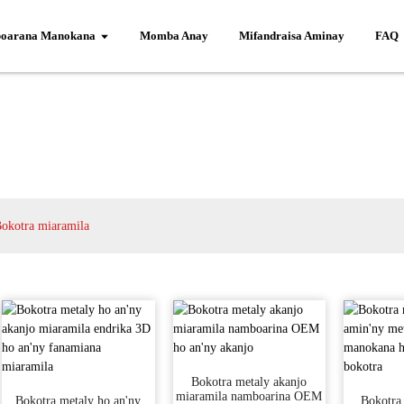
oarana Manokana
Momba Anay
Mifandraisa Aminay
FAQ
okotra miaramila
Bokotra metaly akanjo
miaramila namboarina OEM
Bokotra metaly ho an'ny
Bokotra 