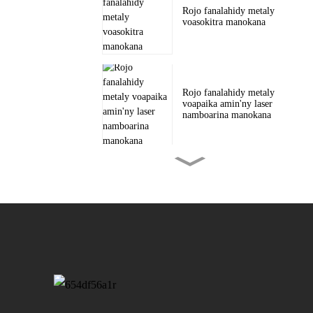
Rojo fanalahidy metaly
voasokitra manokana
Rojo fanalahidy metaly
voapaika amin'ny laser
namboarina manokana
Vola madinika metaly
voasokitra manokana
Takelaka voatenona
manokana ho an'ny
satroka sy...