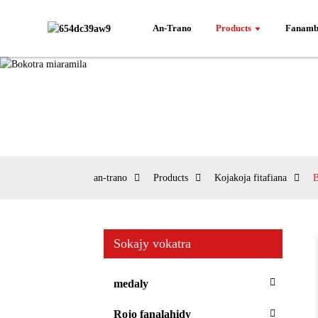
An-Trano
Products
Fanamb
an-trano
Products
Kojakoja fitafiana
B
Sokajy vokatra
medaly
Rojo fanalahidy