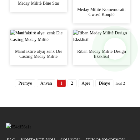
Meday Militè Blue Star
Meday Militè Komemoratif
Gwosè Konplè
Manifaktirè alyaj zenk Die
Riban Meday Militè Design
Casting Meday Militè
Eksklisif
Premye
Anvan
1
2
Apre
Dènye
Total 2