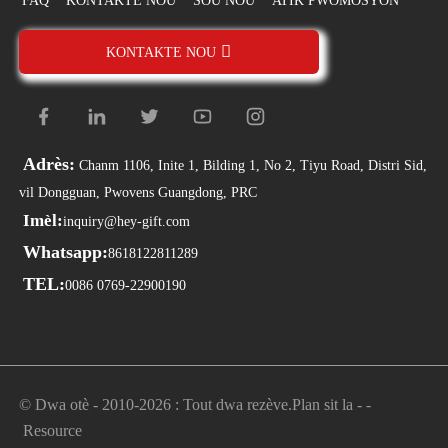
FAQ
KONTAKTE NOU
SOU NOU
ATIK PWOMOSYON
KONTAKTE NOU
Adrès:
Chanm 1106, Inite 1, Bilding 1, No 2, Tiyu Road, Distri Sid,
vil Dongguan, Pwovens Guangdong, PRC
Imèl:
inquiry@hey-gift.com
Whatsapp:
8618122811289
TEL:
0086 0769-22900190
© Dwa otè - 2010-2026 : Tout dwa rezève.
Plan sit la
-
-
Resource