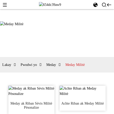
Lakay
Pwodwi yo
Meday
Meday Militè
Meday ak Riban Sèvis Militè
Achte Riban ak Meday Militè
Pèsonalize