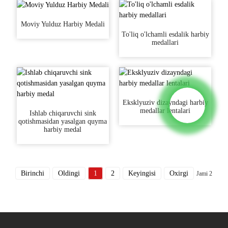
Moviy Yulduz Harbiy Medali
To'liq o'lchamli esdalik harbiy
medallari
Eksklyuziv dizayndagi harbiy
medallar lentalari
Ishlab chiqaruvchi sink
qotishmasidan yasalgan quyma
harbiy medal
Birinchi
Oldingi
1
2
Keyingisi
Oxirgi
Jami 2