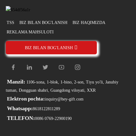
TSS
BIZ BILAN BOG'LANISH
BIZ HAQIMIZDA
REKLAMA MAHSULOTI
BIZ BILAN BOG'LANISH
Manzil:
1106-xona, 1-blok, 1-bino, 2-son, Tiyu yo'li, Janubiy
tuman, Dongguan shahri, Guangdong viloyati, XXR
Elektron pochta:
inquiry@hey-gift.com
Whatsapp:
8618122811289
TELEFON:
0086 0769-22900190