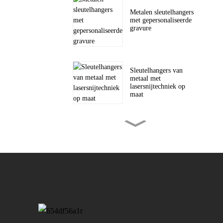
Metalen sleutelhangers
met gepersonaliseerde
gravure
Sleutelhangers van
metaal met
lasersnijtechniek op
maat
Metalen munten met
gepersonaliseerde
gravure
Op maat geweven
patches voor hoeden en
accessoires...