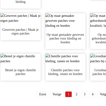
kleding
Geweven patches | Maak je
eigen patches
Op maat gemaakte geweven
Op ma
patches voor kleding en
geborduurd
hoeden
kwalitei
Bestel je eigen chenille
Chenille patches voor
Groothan
patches
kleding, tassen en hoeden
patches bi
Eerst
Vorige
1
2
3
4
Volg