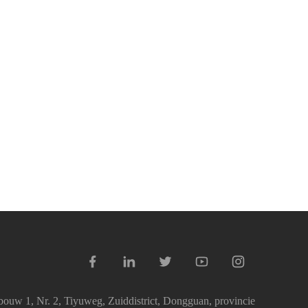
ouw 1, Nr. 2, Tiyuweg, Zuiddistrict, Dongguan, provincie