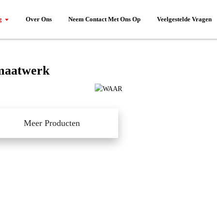
g
Over Ons
Neem Contact Met Ons Op
Veelgestelde Vragen
maatwerk
Meer Producten