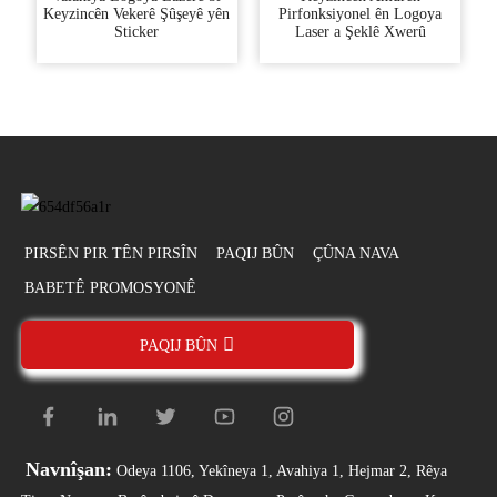
Keyzincên Vekerê Şûşeyê yên
Pirfonksiyonel ên Logoya
Sticker
Laser a Şeklê Xwerû
PIRSÊN PIR TÊN PIRSÎN
PAQIJ BÛN
ÇÛNA NAVA
BABETÊ PROMOSYONÊ
PAQIJ BÛN
Navnîşan:
Odeya 1106, Yekîneya 1, Avahiya 1, Hejmar 2, Rêya