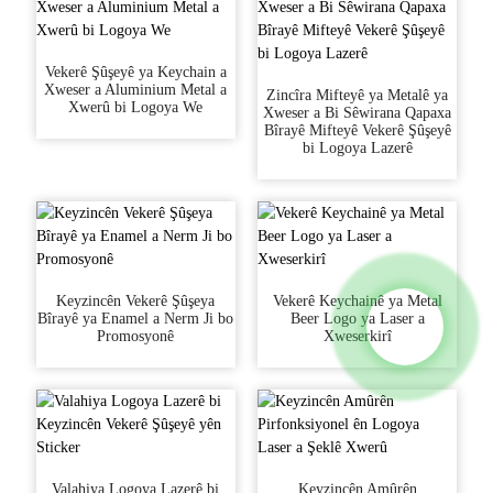
Vekerê Şûşeyê ya Keychain a
Xweser a Aluminium Metal a
Zincîra Mifteyê ya Metalê ya
Xwerû bi Logoya We
Xweser a Bi Sêwirana Qapaxa
Bîrayê Mifteyê Vekerê Şûşeyê
bi Logoya Lazerê
Keyzincên Vekerê Şûşeya
Vekerê Keychainê ya Metal
Bîrayê ya Enamel a Nerm Ji bo
Beer Logo ya Laser a
Promosyonê
Xweserkirî
Valahiya Logoya Lazerê bi
Keyzincên Amûrên