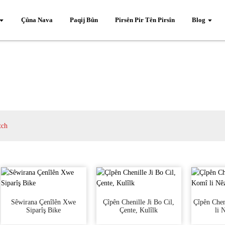
Çûna Nava
Paqij Bûn
Pirsên Pir Tên Pirsîn
Blog
tch
Sêwirana Çenîlên Xwe
Çîpên Chenille Ji Bo Cil,
Çîpên Chen
Siparîş Bike
Çente, Kulîlk
li 