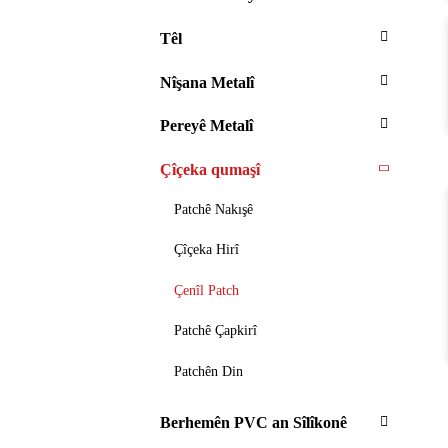
Têl
Nîşana Metalî
Pereyê Metalî
Çîçeka qumaşî
Patchê Nakışê
Çîçeka Hirî
Çenîl Patch
Patchê Çapkirî
Patchên Din
Berhemên PVC an Sîlîkonê