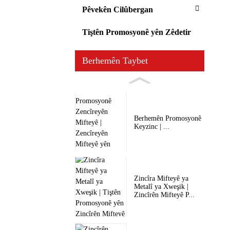
Pêvekên Cilûbergan
Tiştên Promosyonê yên Zêdetir
Berhemên Taybet
Berhemên Promosyonê
Keyzinc | ...
Zincîra Mifteyê ya
Metalî ya Xweşik |
Zincîrên Mifteyê P...