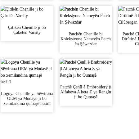
Çîtikên Chenille ji bo
Çaketên Varsity
Patchên Chenille bi
Patchê Ch
Koleksiyona Nameyên Patch
Dirûtinê 
ên Şêwazdar
Ci
Patchê Çenîl ê Embroidery ji
Alfabeya A heta Z ya Rengîn
Logoya Chenille ya Sêwirana
ji bo Qumaşê
OEM ya Modayê ji bo
xemilandina qumaşê hesinî