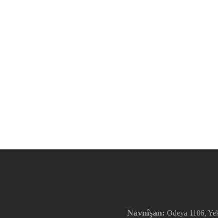
Navnîşan:
Odeya 1106, Yek