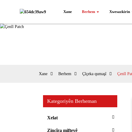
Xane
Berhem
Xwesazkirin
Xane
Berhem
Çîçeka qumaşî
Çenîl Pa
Kategoriyên Berheman
Xelat
Zincîra mifteyê