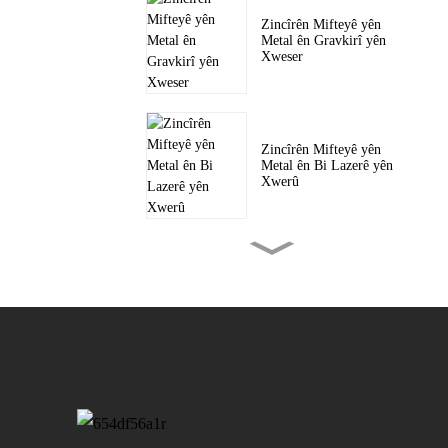
Zincîrên Mifteyê yên
Metal ên Gravkirî yên
Xweser
Zincîrên Mifteyê yên
Metal ên Bi Lazerê yên
Xwerû
Pereyên Metal ên
Taybet ên Gravkirî
Patchên Çêkirî yên
Xwerû ji bo Şapkayan
&...