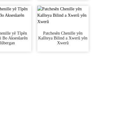
enille yê Tîpên
Patchesên Chenille yên
Ji Bo Aksesûarên
Kalîteya Bilind a Xwerû yên
lûbergan
Xwerû