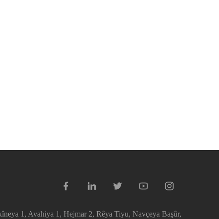
îneya 1, Avahiya 1, Hejmar 2, Rêya Tiyu, Navçeya Başûr,