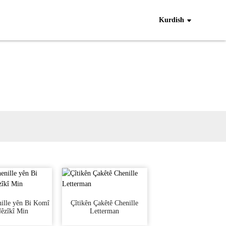
Kurdish
ille yên Bi Komî
Çîtikên Çakêtê Chenille
Nêzîkî Min
Letterman