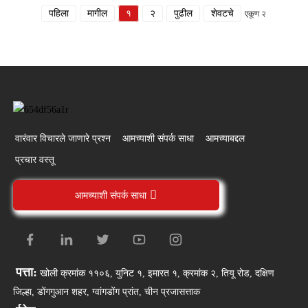
पहिला
मागील
१
२
पुढील
शेवटचे
एकूण २
वारंवार विचारले जाणारे प्रश्न
आमच्याशी संपर्क साधा
आमच्याबद्दल
प्रचार वस्तू
आमच्याशी संपर्क साधा
पत्ता:
खोली क्रमांक ११०६, युनिट १, इमारत १, क्रमांक २, तियू रोड, दक्षिण
जिल्हा, डोंगगुआन शहर, ग्वांगडोंग प्रांत, चीन प्रजासत्ताक