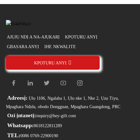
AJỤJỤ NDỊ A NA-AJỤKARỊ
KPỌTỤRỤ ANYỊ
GBASARA ANYỊ
IHE NKWALITE
KPỌTỤRỤ ANYỊ
Adreesị:
Ụlọ 1106, Ngalaba 1, Ụlọ nke 1, Nke 2, Ụzọ Tiyu,
Mpaghara Ndịda, obodo Dongguan, Mpaghara Guangdong, PRC
Ozi ịntanetị:
inquiry@hey-gift.com
Whatsapp:
8618122811289
TEL:
0086 0769-22900190