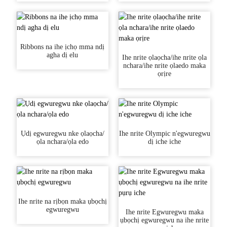
Ribbons na ihe ịchọ mma ndị
agha dị elu
Ihe nrite ọlaọcha/ihe nrite ọla
nchara/ihe nrite ọlaedo maka
ọrịre
Ụdị egwuregwu nke ọlaọcha/
Ihe nrite Olympic n'egwuregwu
ọla nchara/ọla edo
dị iche iche
Ihe nrite na rịbọn maka ụbọchị
egwuregwu
Ihe nrite Egwuregwu maka
ụbọchị egwuregwu na ihe nrite