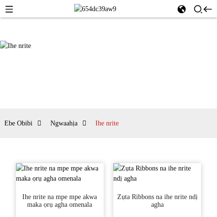
Ebe Obibi
Ngwaahịa
Ihe nrite
Ihe nrite na mpe mpe akwa
Zụta Ribbons na ihe nrite ndị
maka ọrụ agha omenala
agha