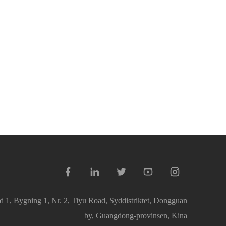
 1, Bygning 1, Nr. 2, Tiyu Road, Syddistriktet, Dongguan
by, Guangdong-provinsen, Kina