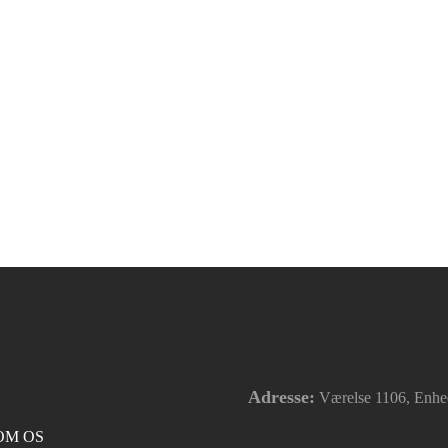
Adresse:
Værelse 1106, Enhed
OM OS