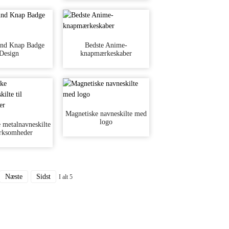
und Knap Badge
Bedste Anime-
Design
knapmærkeskaber
Magnetiske navneskilte med
logo
 metalnavneskilte
virksomheder
Næste
Sidst
I alt 5