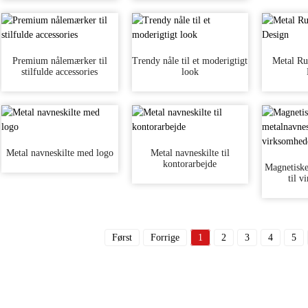
Premium nålemærker til
Trendy nåle til et moderigtigt
Metal R
stilfulde accessories
look
Metal navneskilte med logo
Metal navneskilte til
kontorarbejde
Magnetiske
til 
Først
Forrige
1
2
3
4
5