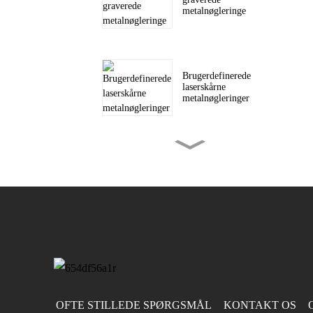
metalnøgleringe
Brugerdefinerede
laserskårne
metalnøgleringer
Brugerdefinerede
graverede metalmønter
Brugerdefinerede
vævede lapper til hatte
og ...
OFTE STILLEDE SPØRGSMÅL
KONTAKT OS