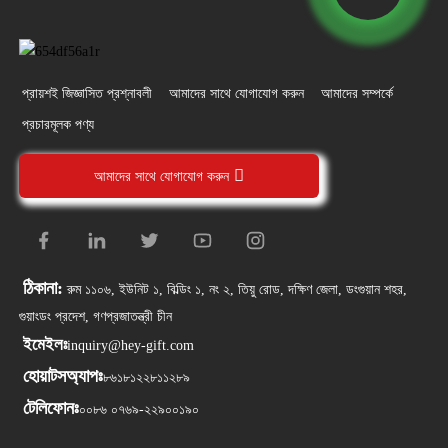
প্রায়শই জিজ্ঞাসিত প্রশ্নাবলী
আমাদের সাথে যোগাযোগ করুন
আমাদের সম্পর্কে
প্রচারমূলক পণ্য
আমাদের সাথে যোগাযোগ করুন
ঠিকানা:
রুম ১১০৬, ইউনিট ১, বিল্ডিং ১, নং ২, তিয়ু রোড, দক্ষিণ জেলা, ডংগুয়ান শহর,
গুয়াংডং প্রদেশ, গণপ্রজাতন্ত্রী চীন
ইমেইলঃ
inquiry@hey-gift.com
হোয়াটসঅ্যাপঃ
৮৬১৮১২২৮১১২৮৯
টেলিফোনঃ
০০৮৬ ০৭৬৯-২২৯০০১৯০