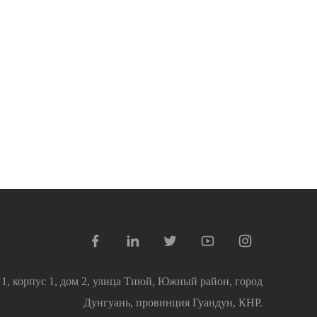
 1, корпус 1, дом 2, улица Тиюй, Южный район, город
Дунгуань, провинция Гуандун, КНР.