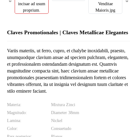
Claves Promotionales | Claves Metallicae Elegantes
Variis materiis, ut ferro, cupro, et chalybe inoxidabili, praesto,
unumquodque clavium ansae ad speciem pulchram, elegantem,
et professionalem ostendandam designatum est. Quamvis
magnitudine compacta sint, haec clavium ansae metallicae
promotionales praesentiam tridimensionalem fortem et colores
vibrantes offerunt, ita ut insignia vel designum tuum claritate et
stilo eminere faciant.
Materia:
Mixtura Zinci
Magnitudo:
Diameter 38mm
Lamina:
Nickel
Color:
Consuetudo
Pars posterior:
Planus