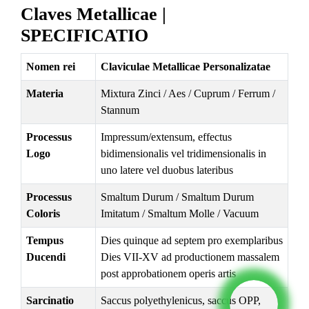
Claves Metallicae |
SPECIFICATIO
Nomen rei
Claviculae Metallicae Personalizatae
Materia
Mixtura Zinci / Aes / Cuprum / Ferrum /
Stannum
Processus
Impressum/extensum, effectus
Logo
bidimensionalis vel tridimensionalis in
uno latere vel duobus lateribus
Processus
Smaltum Durum / Smaltum Durum
Coloris
Imitatum / Smaltum Molle / Vacuum
Tempus
Dies quinque ad septem pro exemplaribus
Ducendi
Dies VII-XV ad productionem massalem
post approbationem operis artis
Sarcinatio
Saccus polyethylenicus, saccus OPP,