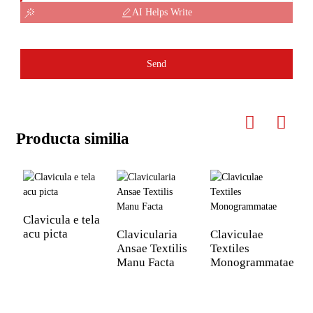
AI Helps Write
Send
Producta similia
Clavicula e tela
C
acu picta
N
Clavicularia
Claviculae
Ansae Textilis
Textiles
Manu Facta
Monogrammatae