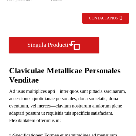
CONTACTA NOS
Singula Producti
Claviculae Metallicae Personales
Venditae
Ad usus multiplices apti—inter quos sunt pittacia sarcinarum,
accessiones quotidianae personales, dona societatis, dona
eventuum, vel merces—clavium nostrarum anulorum plene
adaptari possunt ut requisitis tuis specificis satisfaciant.
Flexibilitatem offerimus in:
✨
Specificationes: Formae et magnitudines ad mensuram