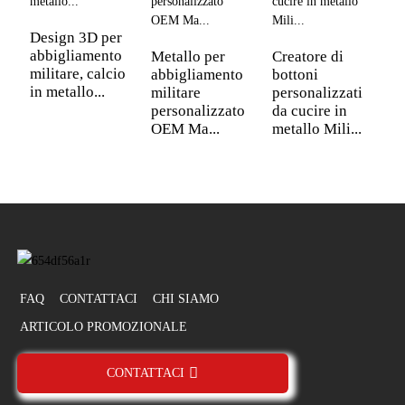
Design 3D per
B
abbigliamento
c
Metallo per
Creatore di
militare, calcio
p
abbigliamento
bottoni
in metallo...
i
militare
personalizzati
d
personalizzato
da cucire in
OEM Ma...
metallo Mili...
FAQ
CONTATTACI
CHI SIAMO
ARTICOLO PROMOZIONALE
CONTATTACI