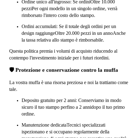
Ordine unico all'ingrosso
: Se ordini
Oltre 10.000
pezzi
Per ogni modello in un singolo ordine, verrà
rimborsato l'intero costo dello stampo.
Ordini accumulati
: Se il totale degli ordini per un
design raggiunge
Oltre 20.000 pezzi in un anno
Anche
la tassa relativa allo stampo è rimborsabile.
Questa politica premia i volumi di acquisto riducendo al
contempo l'investimento iniziale per i futuri riordini.
🛡️ Protezione e conservazione contro la muffa
La vostra muffa è una risorsa preziosa e noi la trattiamo come
tale.
Deposito gratuito per 2 anni
: Conserviamo in modo
sicuro il tuo stampo per
fino a 2 anni
dopo il tuo primo
ordine.
Manutenzione dedicata
Tecnici specializzati
ispezionano e si occupano regolarmente della