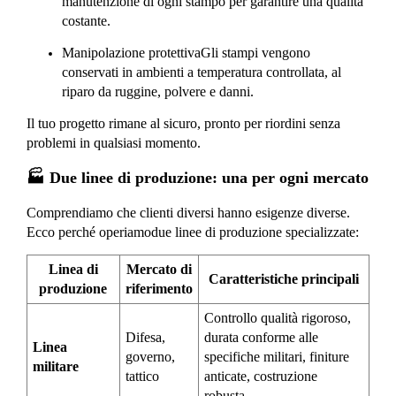
manutenzione di ogni stampo per garantire una qualità
costante.
Manipolazione protettiva
Gli stampi vengono
conservati in ambienti a temperatura controllata, al
riparo da ruggine, polvere e danni.
Il tuo progetto rimane al sicuro, pronto per riordini senza
problemi in qualsiasi momento.
🏭 Due linee di produzione: una per ogni mercato
Comprendiamo che clienti diversi hanno esigenze diverse.
Ecco perché operiamo
due linee di produzione specializzate
:
Linea di
Mercato di
Caratteristiche principali
produzione
riferimento
Controllo qualità rigoroso,
Difesa,
durata conforme alle
Linea
governo,
specifiche militari, finiture
militare
tattico
anticate, costruzione
robusta.