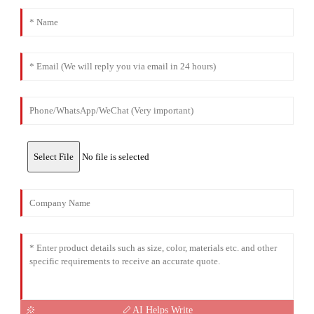
Select File
No file is selected
AI Helps Write