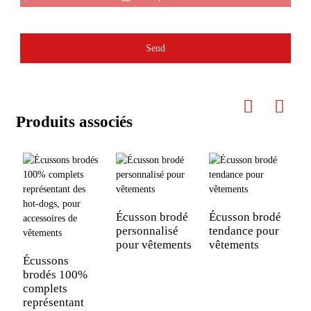
Send
Produits associés
Écusson brodé
Écusson brodé
personnalisé
tendance pour
pour vêtements
vêtements
É
p
Écussons
p
brodés 100%
l
complets
l
représentant